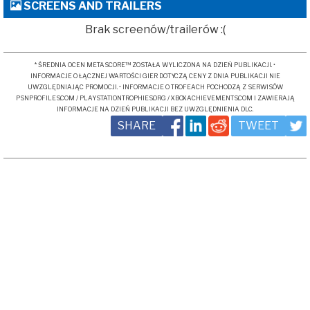
SCREENS AND TRAILERS
Brak screenów/trailerów :(
* ŚREDNIA OCEN METASCORE™ ZOSTAŁA WYLICZONA NA DZIEŃ PUBLIKACJI. •
INFORMACJE O ŁĄCZNEJ WARTOŚCI GIER DOTYCZĄ CENY Z DNIA PUBLIKACJI NIE
UWZGLĘDNIAJĄC PROMOCJI. • INFORMACJE O TROFEACH POCHODZĄ Z SERWISÓW
PSNPROFILES.COM / PLAYSTATIONTROPHIES.ORG / XBOXACHIEVEMENTS.COM I ZAWIERAJĄ
INFORMACJE NA DZIEŃ PUBLIKACJI BEZ UWZGLĘDNIENIA DLC.
SHARE
TWEET